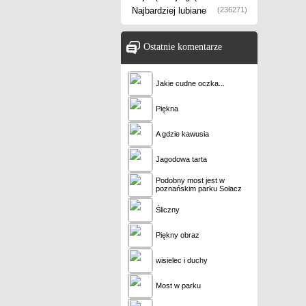
Najbardziej lubiane
(236271)
Ostatnie komentarze
Jakie cudne oczka...
Piękna
A gdzie kawusia
Jagodowa tarta
Podobny most jest w
poznańskim parku Sołacz
Śliczny
Piękny obraz
wisielec i duchy
Most w parku