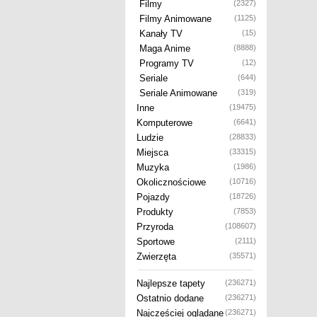
Filmy
(2327)
Filmy Animowane
(1125)
Kanały TV
(15)
Maga Anime
(8888)
Programy TV
(12)
Seriale
(644)
Seriale Animowane
(319)
Inne
(19475)
Komputerowe
(6641)
Ludzie
(28833)
Miejsca
(33315)
Muzyka
(1986)
Okolicznościowe
(10716)
Pojazdy
(18726)
Produkty
(7853)
Przyroda
(108607)
Sportowe
(2111)
Zwierzęta
(35571)
Najlepsze tapety
(236271)
Ostatnio dodane
(236271)
Najczęściej oglądane
(236271)