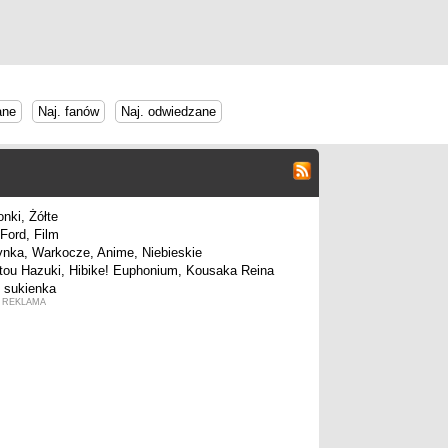
ane
Naj. fanów
Naj. odwiedzane
REKLAMA