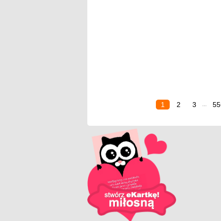
1
2
3
55
...