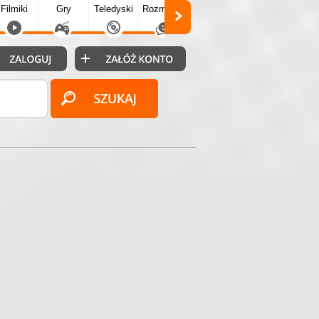
Filmiki
Gry
Teledyski
Rozmówki
Społecz.
Puzzle
Fo