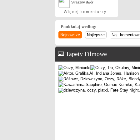
Straszny dwór
Więcej komentarzy..
Poukładaj według:
Najnowsze
Najlepsze
Naj. komentow
Tapety Filmowe