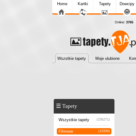
Home
Kartki
Tapety
Dowcipy
Online:
3765
T
Wszstkie tapety
Moje ulubione
Kom
Tapety
Wszystkie tapety
(236271)
Filmowe
(13330)