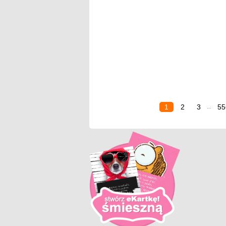
1
2
3
55
...