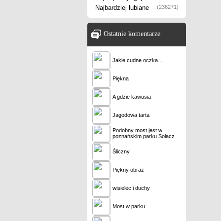
Najbardziej lubiane
(236271)
Ostatnie komentarze
Jakie cudne oczka...
Piękna
A gdzie kawusia
Jagodowa tarta
Podobny most jest w
poznańskim parku Sołacz
Śliczny
Piękny obraz
wisielec i duchy
Most w parku