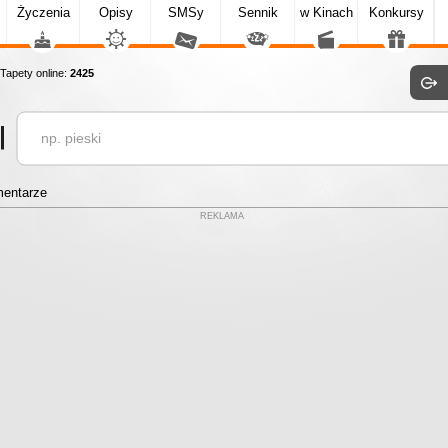
Życzenia
Opisy
SMSy
Sennik
w Kinach
Konkursy
apety online:
2425
entarze
REKLAMA