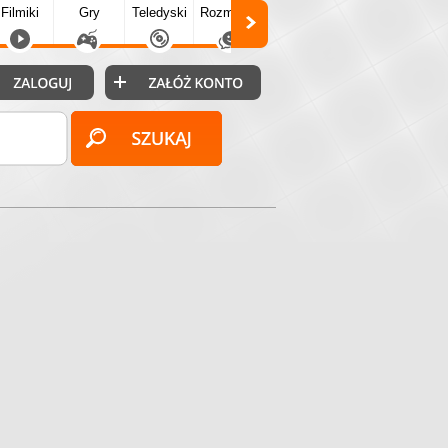
Filmiki
Gry
Teledyski
Rozmówki
Społecz.
Puzzle
Fo