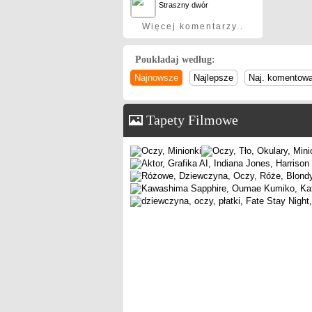
Straszny dwór
Więcej komentarzy..
Poukładaj według:
Najnowsze
Najlepsze
Naj. komentow
Tapety Filmowe