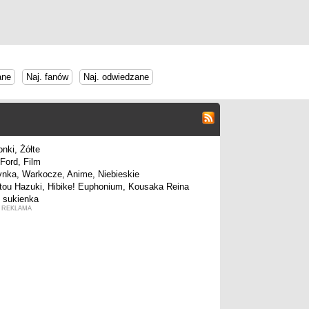
ane
Naj. fanów
Naj. odwiedzane
REKLAMA