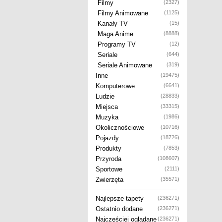
Filmy
(2327)
Filmy Animowane
(1125)
Kanały TV
(15)
Maga Anime
(8888)
Programy TV
(12)
Seriale
(644)
Seriale Animowane
(319)
Inne
(19475)
Komputerowe
(6641)
Ludzie
(28833)
Miejsca
(33315)
Muzyka
(1986)
Okolicznościowe
(10716)
Pojazdy
(18726)
Produkty
(7853)
Przyroda
(108607)
Sportowe
(2111)
Zwierzęta
(35571)
Najlepsze tapety
(236271)
Ostatnio dodane
(236271)
Najczęściej oglądane
(236271)