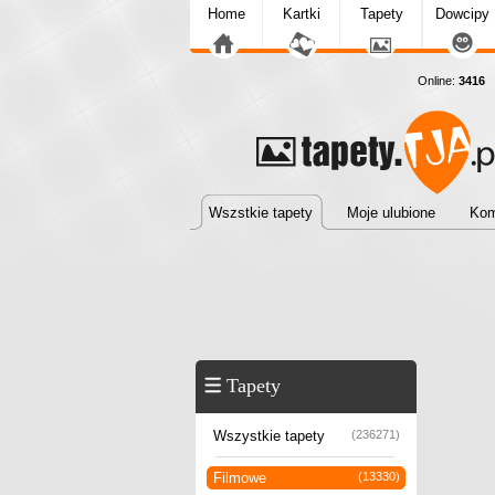
Home
Kartki
Tapety
Dowcipy
Online:
3416
T
Wszstkie tapety
Moje ulubione
Kom
Tapety
Wszystkie tapety
(236271)
Filmowe
(13330)