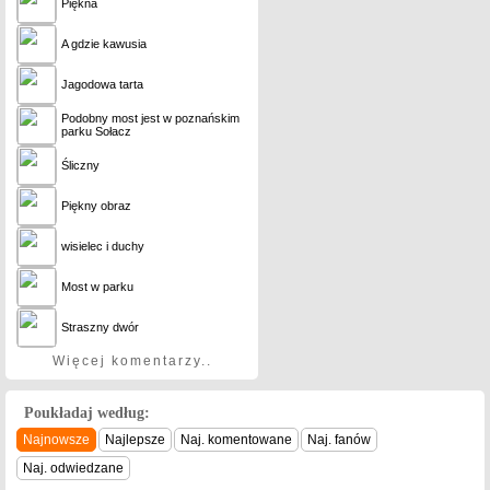
Piękna
A gdzie kawusia
Jagodowa tarta
Podobny most jest w poznańskim
parku Sołacz
Śliczny
Piękny obraz
wisielec i duchy
Most w parku
Straszny dwór
Więcej komentarzy..
Poukładaj według:
Najnowsze
Najlepsze
Naj. komentowane
Naj. fanów
Naj. odwiedzane