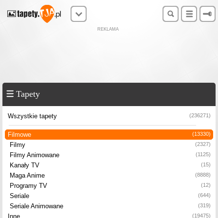
REKLAMA
Tapety
Wszystkie tapety
(236271)
Filmowe
(13330)
Filmy
(2327)
Filmy Animowane
(1125)
Kanały TV
(15)
Maga Anime
(8888)
Programy TV
(12)
Seriale
(644)
Seriale Animowane
(319)
Inne
(19475)