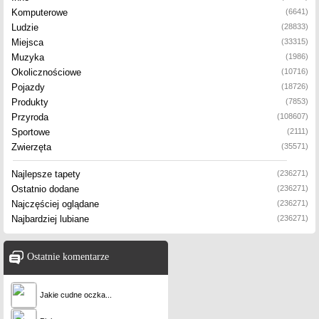
Komputerowe
(6641)
Ludzie
(28833)
Miejsca
(33315)
Muzyka
(1986)
Okolicznościowe
(10716)
Pojazdy
(18726)
Produkty
(7853)
Przyroda
(108607)
Sportowe
(2111)
Zwierzęta
(35571)
Najlepsze tapety
(236271)
Ostatnio dodane
(236271)
Najczęściej oglądane
(236271)
Najbardziej lubiane
(236271)
Ostatnie komentarze
Jakie cudne oczka...