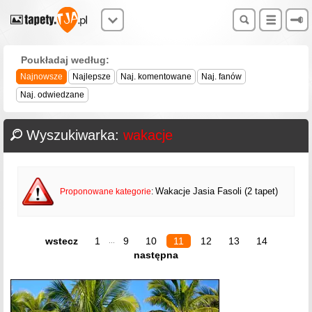
Poukładaj według:
Najnowsze
Najlepsze
Naj. komentowane
Naj. fanów
Naj. odwiedzane
Wyszukiwarka:
wakacje
Wakacje Jasia Fasoli (2 tapet)
Proponowane kategorie
:
wstecz
1
9
10
11
12
13
14
...
następna