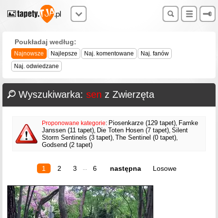
Poukładaj według:
Najnowsze
Najlepsze
Naj. komentowane
Naj. fanów
Naj. odwiedzane
Wyszukiwarka:
sen
z Zwierzęta
Piosenkarze (129 tapet)
Famke
Proponowane kategorie
:
,
Janssen (11 tapet)
Die Toten Hosen (7 tapet)
Silent
,
,
Storm Sentinels (3 tapet)
The Sentinel (0 tapet)
,
,
Godsend (2 tapet)
1
2
3
6
następna
Losowe
...