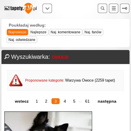
Poukładaj według:
Najnowsze
Najlepsze
Naj. komentowane
Naj. fanów
Naj. odwiedzane
Wyszukiwarka:
owoce
Warzywa Owoce (2259 tapet)
Proponowane kategorie
:
wstecz
1
2
3
4
5
61
następna
...