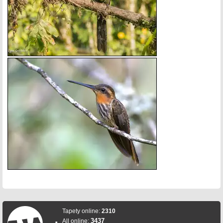
Tapety online:
2310
3437
All online: