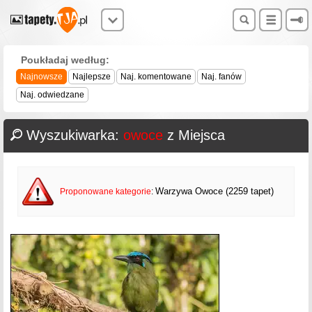
Poukładaj według:
Najnowsze
Najlepsze
Naj. komentowane
Naj. fanów
Naj. odwiedzane
Wyszukiwarka:
owoce
z Miejsca
Warzywa Owoce (2259 tapet)
Proponowane kategorie
: