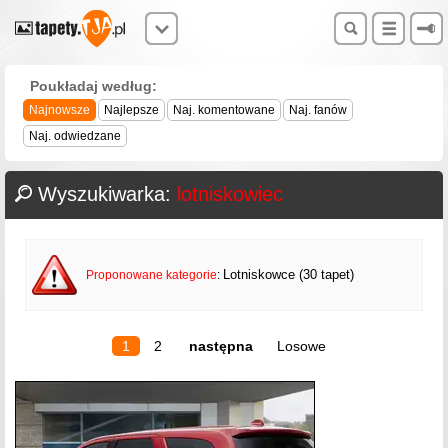
Poukładaj według:
Najnowsze
Najlepsze
Naj. komentowane
Naj. fanów
Naj. odwiedzane
Wyszukiwarka:
lotniskowiec
Lotniskowce (30 tapet)
Proponowane kategorie
:
1
2
następna
Losowe