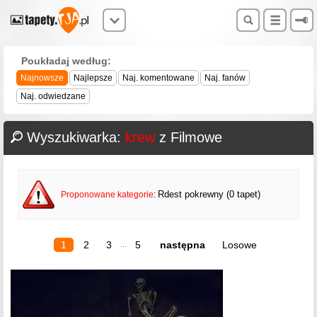
Poukładaj według:
Najnowsze
Najlepsze
Naj. komentowane
Naj. fanów
Naj. odwiedzane
Wyszukiwarka:
krew
z Filmowe
Rdest pokrewny (0 tapet)
Proponowane kategorie
:
1
2
3
5
następna
Losowe
...