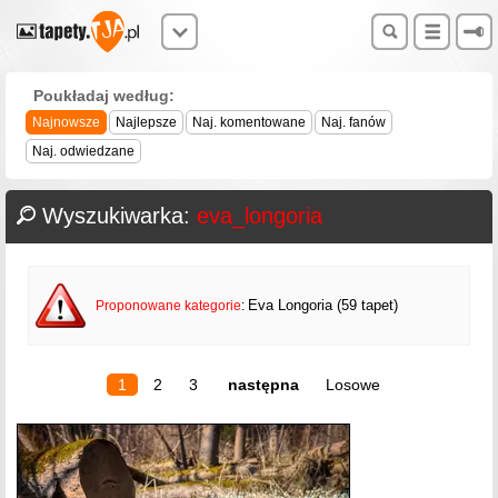
Poukładaj według:
Najnowsze
Najlepsze
Naj. komentowane
Naj. fanów
Naj. odwiedzane
Wyszukiwarka:
eva_longoria
Eva Longoria (59 tapet)
Proponowane kategorie
:
1
2
3
następna
Losowe