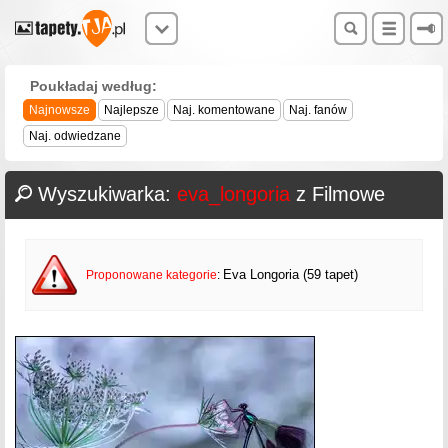
Poukładaj według:
Najnowsze
Najlepsze
Naj. komentowane
Naj. fanów
Naj. odwiedzane
Wyszukiwarka:
eva_longoria
z Filmowe
Eva Longoria (59 tapet)
Proponowane kategorie
: