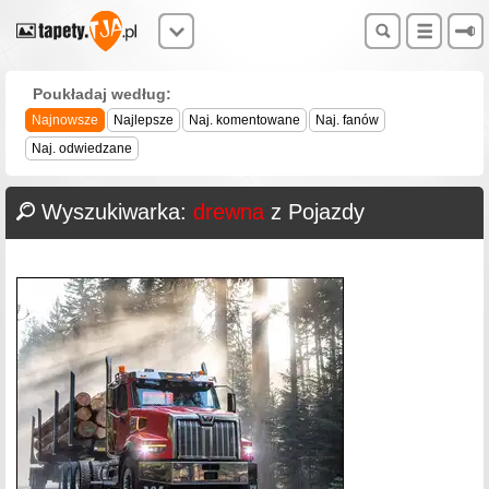
Poukładaj według:
Najnowsze
Najlepsze
Naj. komentowane
Naj. fanów
Naj. odwiedzane
Wyszukiwarka:
drewna
z Pojazdy