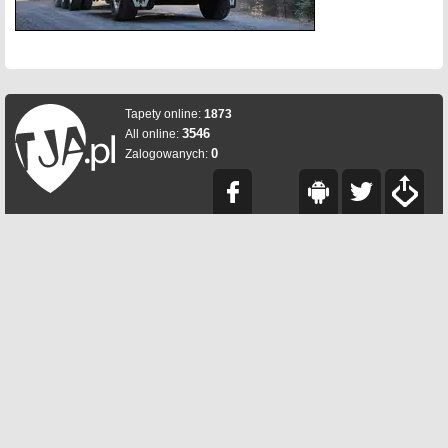
Tapety online:
1873
3546
All online:
0
Zalogowanych: