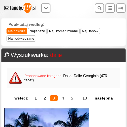
Poukładaj według:
Najnowsze
Najlepsze
Naj. komentowane
Naj. fanów
Naj. odwiedzane
Wyszukiwarka:
dalie
Dalia, Dalie Georginia (473
Proponowane kategorie
:
tapet)
wstecz
1
2
3
4
5
10
następna
...