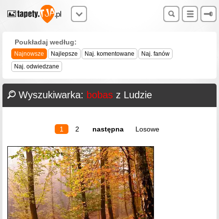
Poukładaj według:
Najnowsze
Najlepsze
Naj. komentowane
Naj. fanów
Naj. odwiedzane
Wyszukiwarka:
bobas
z Ludzie
1
2
następna
Losowe