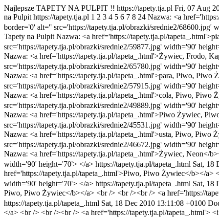
Najlepsze TAPETY NA PULPIT !!
https://tapety.tja.pl
Fri, 07 Aug 2
na Pulpit
https://tapety.tja.pl
1
2
3
4
5
6
7
8
24
Nazwa: <a href='https:/
border='0' alt='' src='https://tapety.tja.pl/obrazki/srednie2/68600.jpg'
Tapety na Pulpit
Nazwa: <a href='https://tapety.tja.pl/tapeta_.html'>p
src='https://tapety.tja.pl/obrazki/srednie2/59877.jpg' width='90' heigh
Nazwa: <a href='https://tapety.tja.pl/tapeta_.html'>Żywiec, Frodo, Kap
src='https://tapety.tja.pl/obrazki/srednie2/65780.jpg' width='90' heigh
Nazwa: <a href='https://tapety.tja.pl/tapeta_.html'>para, Piwo, Piwo Ż
src='https://tapety.tja.pl/obrazki/srednie2/57915.jpg' width='90' heigh
Nazwa: <a href='https://tapety.tja.pl/tapeta_.html'>cola, Piwo, Piwo Ż
src='https://tapety.tja.pl/obrazki/srednie2/49889.jpg' width='90' heigh
Nazwa: <a href='https://tapety.tja.pl/tapeta_.html'>Piwo Żywiec, Piwo<
src='https://tapety.tja.pl/obrazki/srednie2/45531.jpg' width='90' heigh
Nazwa: <a href='https://tapety.tja.pl/tapeta_.html'>usta, Piwo, Piwo Ż
src='https://tapety.tja.pl/obrazki/srednie2/46672.jpg' width='90' heigh
Nazwa: <a href='https://tapety.tja.pl/tapeta_.html'>Żywiec, Neon</b></a
width='90' height='70'> </a>
https://tapety.tja.pl/tapeta_.html
Sat, 18
href='https://tapety.tja.pl/tapeta_.html'>Piwo, Piwo Żywiec</b></a> <br 
width='90' height='70'> </a>
https://tapety.tja.pl/tapeta_.html
Sat, 18
Piwo, Piwo Żywiec</b></a> <br /> <br /><br /> <a href='https://tapety.
https://tapety.tja.pl/tapeta_.html
Sat, 18 Dec 2010 13:11:08 +0100
Do
</a> <br /> <br /><br /> <a href='https://tapety.tja.pl/tapeta_.html'> <