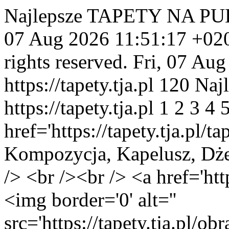
Najlepsze TAPETY NA PUL
07 Aug 2026 11:51:17 +02
rights reserved.
Fri, 07 Au
https://tapety.tja.pl
120
Najl
https://tapety.tja.pl
1
2
3
4
href='https://tapety.tja.pl/
Kompozycja, Kapelusz, Dż
/> <br /><br /> <a href='http
<img border='0' alt=''
src='https://tapety.tja.pl/o