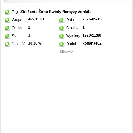
Zbliżenie
Żółte
Kwiaty
Narcyzy żonkile
Tagi:
469.15 KB
2026-05-15
Waga:
Data:
1
1
Odsłon:
Głosów:
3
1920x1280
Srednia:
Wymiary:
30.16 %
koffana402
Jasność:
Dodał:
REKLAMA