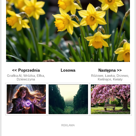
<< Poprzednia
Losowa
Następna >>
Grafika AI, Wróżka, Elfka,
Różowe, Ławka, Drzewo,
Dziewczyna
Kwitnące, Kwiaty
REKLAMA