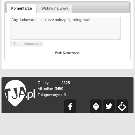
Komentarze
Wstaw na www
Brak Komentarzy
Tapety online:
2325
3450
All online:
0
Zalogowanych: