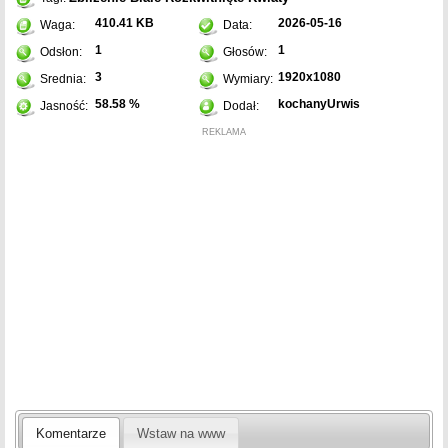
410.41 KB
2026-05-16
Waga:
Data:
1
1
Odsłon:
Głosów:
3
1920x1080
Srednia:
Wymiary:
58.58 %
kochanyUrwis
Jasność:
Dodał:
REKLAMA
Komentarze
Wstaw na www