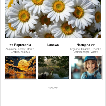
<< Poprzednia
Losowa
Następna >>
Żaglowce, Kwiaty, Morze,
Kręcone, Czapka, Dziecko,
Grafika, Księżyc
Uśmiechnięte, Włosy
REKLAMA