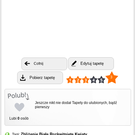
Edytuj tapetę
Cofnij
3
Pobierz tapetę
Jeszcze nikt nie dodał Tapety do ulubionych, bądź
pierwszy
Lubi
0
osób
Zbliżenie
Białe
Rozkwitnięte
Kwiaty
Tagi: