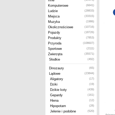
Inne
Komputerowe
(6641)
Ludzie
(28833)
Miejsca
(33315)
Muzyka
(1986)
Okolicznościowe
(10716)
Pojazdy
(18726)
Produkty
(7853)
Przyroda
(108607)
Sportowe
(2111)
Zwierzęta
(35571)
Słodkie
(492)
Dinozaury
(65)
Lądowe
(23844)
Aligatory
(17)
Dziki
(19)
Dzikie koty
(439)
Gepardy
(161)
Hiena
(12)
Hipopotam
(28)
Jelenie i podobne
(520)
Arizona