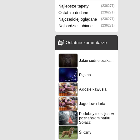
Najlepsze tapety
(236271)
Ostatnio dodane
(236271)
Najczęściej oglądane
(236271)
Najbardziej lubiane
(236271)
Ostatnie komentarze
Jakie cudne oczka...
Piękna
A gdzie kawusia
Jagodowa tarta
Podobny most jest w
poznańskim parku
Sołacz
Śliczny