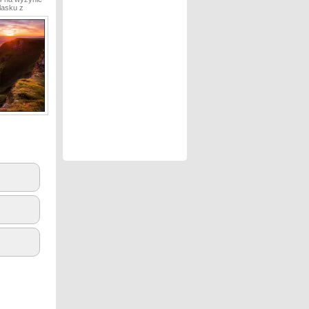
lasku z
3