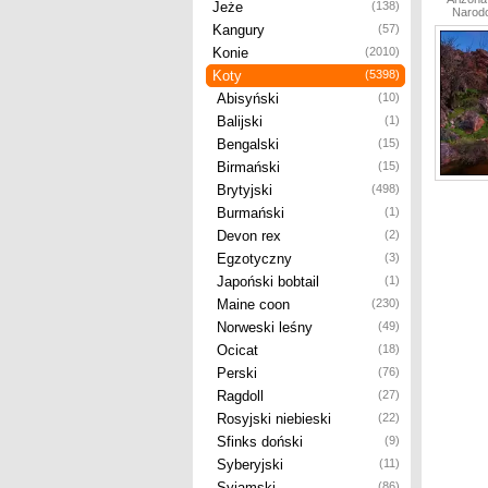
Jeże
(138)
Narod
Kangury
(57)
Konie
(2010)
Koty
(5398)
Abisyński
(10)
Balijski
(1)
Bengalski
(15)
Birmański
(15)
Brytyjski
(498)
Burmański
(1)
Devon rex
(2)
Egzotyczny
(3)
Japoński bobtail
(1)
Maine coon
(230)
Norweski leśny
(49)
Ocicat
(18)
Perski
(76)
Ragdoll
(27)
Rosyjski niebieski
(22)
Sfinks doński
(9)
Syberyjski
(11)
Syjamski
(86)