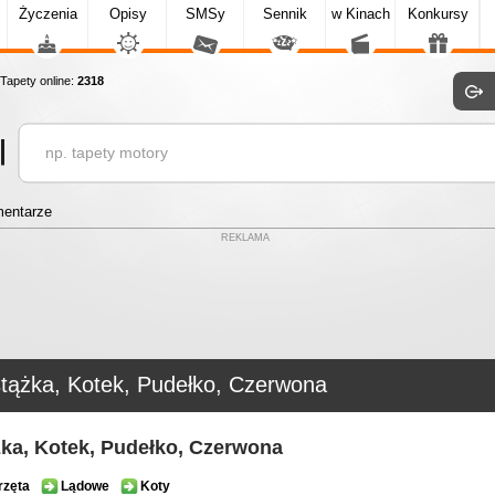
Życzenia
Opisy
SMSy
Sennik
w Kinach
Konkursy
apety online:
2318
entarze
REKLAMA
tążka, Kotek, Pudełko, Czerwona
ka, Kotek, Pudełko, Czerwona
rzęta
Lądowe
Koty