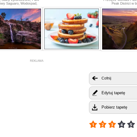
owy Saguaro, Wodospad,
Peak District w b
REKLAMA
Cofnij
Edytuj tapetę
Pobierz tapetę