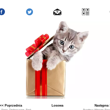
<< Poprzednia
Losowa
Następna 
, Stany Zjednoczone, Park
Przełęcz Winnats Pas