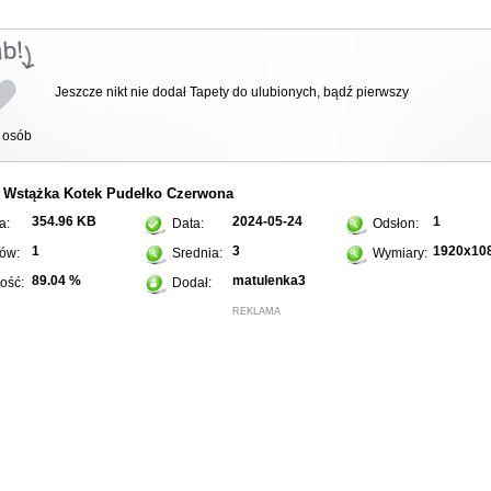
Jeszcze nikt nie dodał Tapety do ulubionych, bądź pierwszy
osób
Wstążka
Kotek
Pudełko
Czerwona
:
354.96 KB
2024-05-24
1
a:
Data:
Odsłon:
1
3
1920x10
ów:
Srednia:
Wymiary:
89.04 %
matulenka3
ość:
Dodał:
REKLAMA