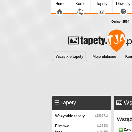
Home
Kartki
Tapety
Dowcipy
Online:
3564
T
Wszstkie tapety
Moje ulubione
Kom
Ws
Tapety
Wszystkie tapety
(236271)
Wstąż
Filmowe
(13330)
Zwie
(19475)