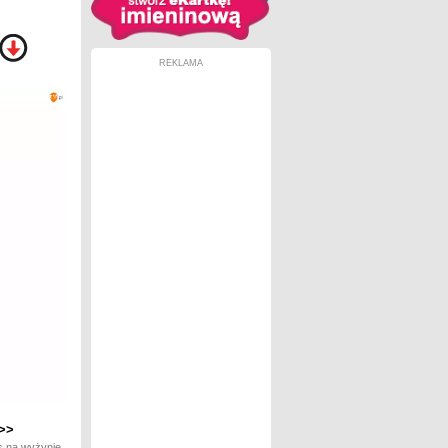
REKLAMA
>>
s na wyżynie