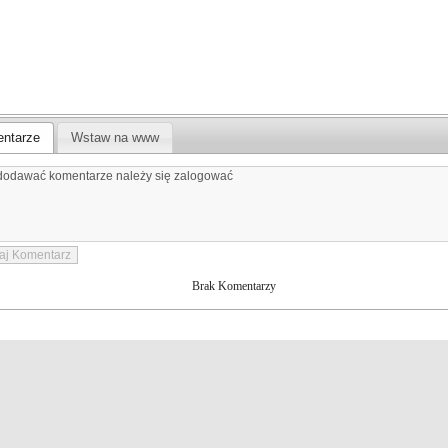
ntarze
Wstaw na www
Brak Komentarzy