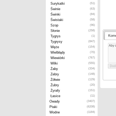
Surykatki
(51)
Świnie
(63)
Świnki
(84)
Świstaki
(58)
Szop
(96)
Słonie
(258)
Kome
Tygrys
(1)
Tygrysy
(847)
Węże
(154)
Wielbłądy
(70)
Wiewiórki
(767)
Wilki
(555)
Żaby
(334)
Zebry
(148)
Żółwie
(129)
Żubry
(20)
Żyrafy
(151)
Łasice
(11)
Owady
(3407)
Ptaki
(6208)
Wodne
(1184)