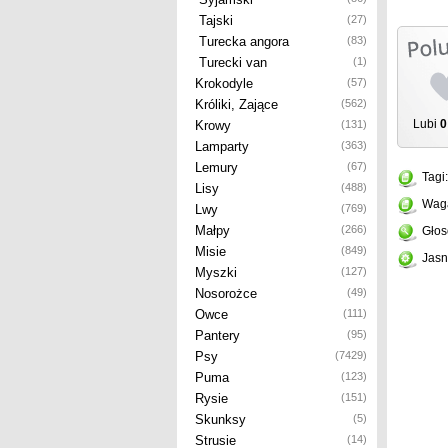
Tajski
(27)
Turecka angora
(83)
Turecki van
(1)
Krokodyle
(57)
Króliki, Zające
(562)
Lubi
0
Krowy
(131)
Lamparty
(363)
Lemury
(67)
Tagi
Lisy
(488)
Wag
Lwy
(769)
Małpy
(266)
Głos
Misie
(849)
Jasn
Myszki
(127)
Nosorożce
(49)
Owce
(111)
Pantery
(95)
Psy
(7429)
Puma
(123)
Rysie
(151)
Skunksy
(5)
Strusie
(14)