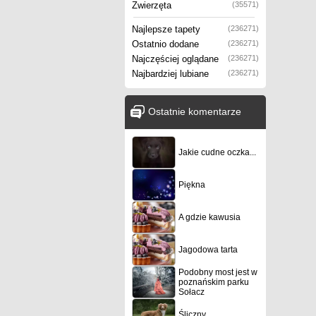
Zwierzęta
(35571)
Najlepsze tapety
(236271)
Ostatnio dodane
(236271)
Najczęściej oglądane
(236271)
Najbardziej lubiane
(236271)
Ostatnie komentarze
Jakie cudne oczka...
Piękna
A gdzie kawusia
Jagodowa tarta
Podobny most jest w
poznańskim parku
Sołacz
Śliczny