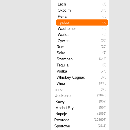
Lech
(4)
Okocim
(16)
Perła
(6)
Tyskie
(2)
Wacfteiner
(5)
Warka
(3)
Żywiec
(38)
Rum
(20)
Sake
(9)
Szampan
(144)
Tequila
(9)
Vodka
(76)
Whiskey Cognac
(65)
Wina
(390)
inne
(63)
Jedzenie
(3643)
Kawy
(952)
Moda i Styl
(564)
Napoje
(1086)
Przyroda
(108607)
Sportowe
(2111)