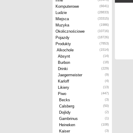
Inne
Komputerowe
(6641)
Ludzie
(28833)
Miejsca
(33315)
Muzyka
(1986)
Okolicznościowe
(10716)
Pojazdy
(18726)
Produkty
(7853)
Alkochole
(1514)
Absynt
(14)
Burbon
(18)
Drinki
(229)
Jaegermeister
(9)
Karloff
(4)
Likiery
(13)
Piwo
(447)
Becks
(3)
Calsberg
(50)
Dojlidy
(2)
Gambrinus
(1)
Heineken
(108)
Kaiser
(3)