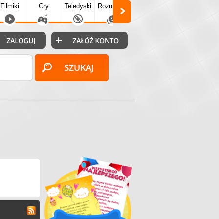
Filmiki
Gry
Teledyski
Rozmówki
Społecz.
Puzzle
Fo