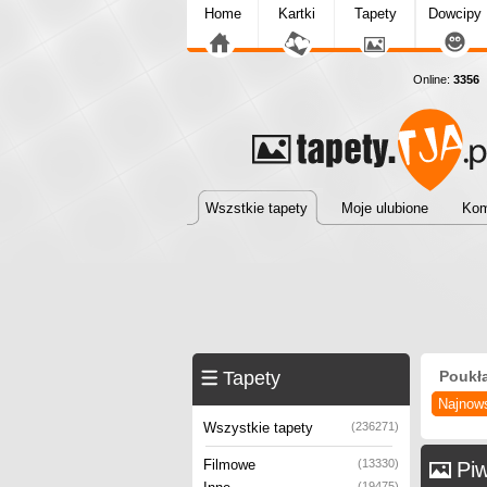
Home
Kartki
Tapety
Dowcipy
Online:
3356
T
Wszstkie tapety
Moje ulubione
Kom
Tapety
Poukł
Najnow
Wszystkie tapety
(236271)
Filmowe
(13330)
Pi
(19475)