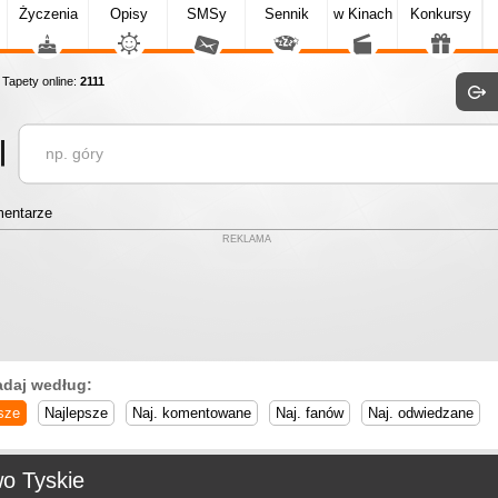
Życzenia
Opisy
SMSy
Sennik
w Kinach
Konkursy
apety online:
2111
entarze
REKLAMA
adaj według:
sze
Najlepsze
Naj. komentowane
Naj. fanów
Naj. odwiedzane
wo Tyskie