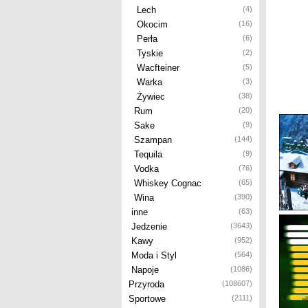
Lech
(4)
Okocim
(16)
Perła
(6)
Tyskie
(2)
Wacfteiner
(5)
Warka
(3)
Żywiec
(38)
Rum
(20)
Sake
(9)
Szampan
(144)
Tequila
(9)
Vodka
(76)
Whiskey Cognac
(65)
Wina
(390)
inne
(63)
Jedzenie
(3643)
Kawy
(952)
Moda i Styl
(564)
Napoje
(1086)
Przyroda
(108607)
Sportowe
(2111)