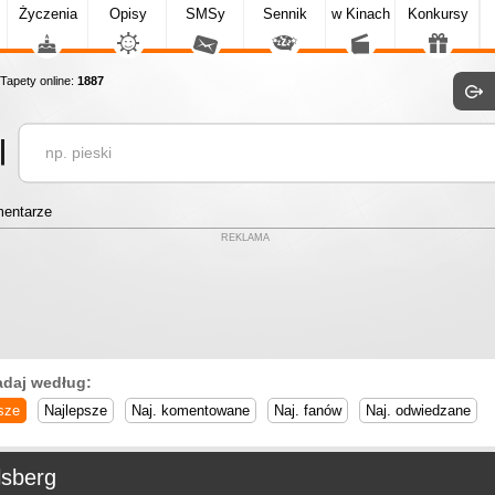
Życzenia
Opisy
SMSy
Sennik
w Kinach
Konkursy
apety online:
1887
entarze
REKLAMA
adaj według:
sze
Najlepsze
Naj. komentowane
Naj. fanów
Naj. odwiedzane
lsberg