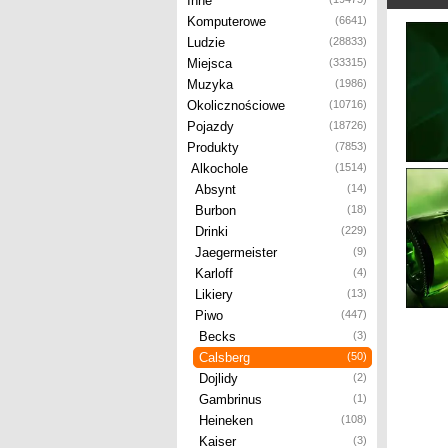
Inne
Komputerowe
(6641)
Ludzie
(28833)
Miejsca
(33315)
Muzyka
(1986)
Okolicznościowe
(10716)
Pojazdy
(18726)
Produkty
(7853)
Alkochole
(1514)
Absynt
(14)
Burbon
(18)
Drinki
(229)
Jaegermeister
(9)
Karloff
(4)
Likiery
(13)
Piwo
(447)
Becks
(3)
Calsberg
(50)
Dojlidy
(2)
Gambrinus
(1)
Heineken
(108)
Kaiser
(3)