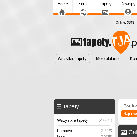
Home
Kartki
Tapety
Dowcipy
Online:
3349
T
Wszstkie tapety
Moje ulubione
Kom
Tapety
Poukł
Najnow
Wszystkie tapety
(236271)
Filmowe
(13330)
Ca
(19475)