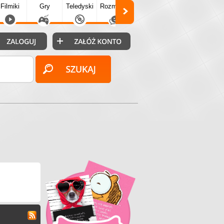
Filmiki
Gry
Teledyski
Rozmówki
Społecz.
Puzzle
Fo