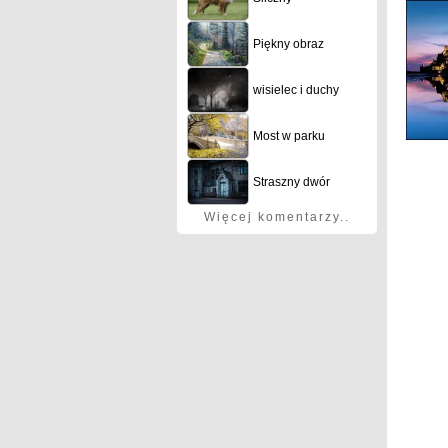
Piękny obraz
wisielec i duchy
Most w parku
Straszny dwór
Więcej komentarzy..