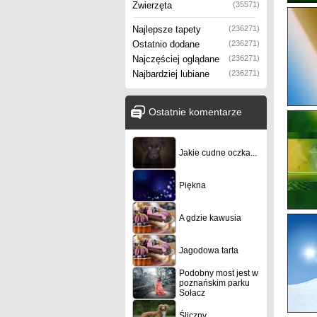
Zwierzęta
(35571)
Najlepsze tapety
(236271)
Ostatnio dodane
(236271)
Najczęściej oglądane
(236271)
Najbardziej lubiane
(236271)
Ostatnie komentarze
Jakie cudne oczka...
Piękna
A gdzie kawusia
Jagodowa tarta
Podobny most jest w
poznańskim parku
Sołacz
Śliczny