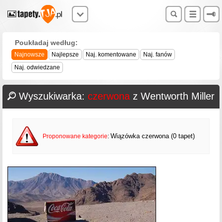
Poukładaj według:
Najnowsze
Najlepsze
Naj. komentowane
Naj. fanów
Naj. odwiedzane
Wyszukiwarka:
czerwona
z Wentworth Miller
Wiązówka czerwona (0 tapet)
Proponowane kategorie
: