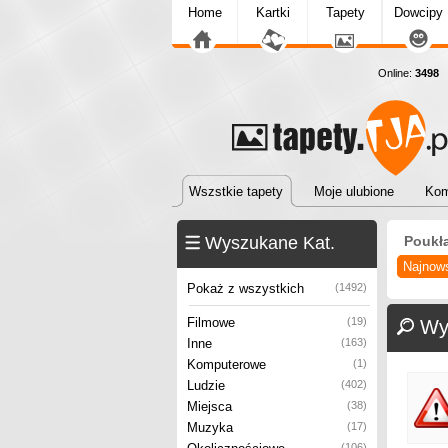
Home
Kartki
Tapety
Dowcipy
Online:
3498
T
Wszstkie tapety
Moje ulubione
Kom
Wyszukane Kat.
Poukł
Najnow
Pokaż z wszystkich
(1492)
Filmowe
(19)
Wy
Inne
(163)
Komputerowe
(1)
Ludzie
(402)
Miejsca
(38)
Muzyka
(17)
(106)