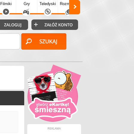
Filmiki
Gry
Teledyski
Rozmówki
Społecz.
Puzzle
Fo
REKLAMA