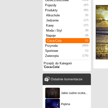
Okolicznościowe
Pojazdy
(97)
Produkty
(82)
Alkochole
(5)
Jedzenie
(17)
Kawy
(27)
Moda i Styl
(8)
Napoje
(8)
Coca-Cola
(1)
Przyroda
(660)
Sportowe
(1)
Zwierzęta
(175)
Przejdz do Kategorii
'
Coca-Cola
'
Ostatnie komentarze
Jakie cudne oczka...
Piękna