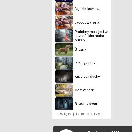
A gdzie kawusia
Jagodowa tarta
Podobny most jest w
poznańskim parku
Sołacz
Śliczny
Piękny obraz
wisielec i duchy
Most w parku
Straszny dwór
Więcej komentarzy..