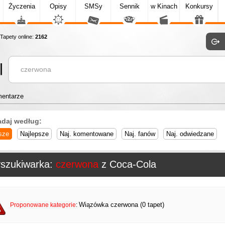
Życzenia
Opisy
SMSy
Sennik
w Kinach
Konkursy
apety online:
2162
entarze
adaj według:
sze
Najlepsze
Naj. komentowane
Naj. fanów
Naj. odwiedzane
szukiwarka:
czerwona
z Coca-Cola
Wiązówka czerwona (0 tapet)
Proponowane kategorie
: