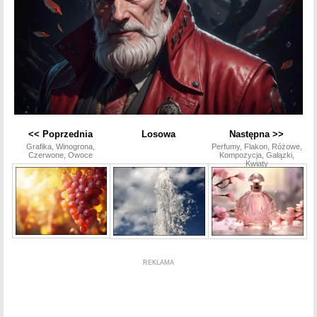
<< Poprzednia
Losowa
Następna >>
Grafika, Winogrona,
Perfumy, Flakon, Różowe,
Czerwone, Owoce
Kompozycja, Gałązki,
Kwiaty
REKLAMA