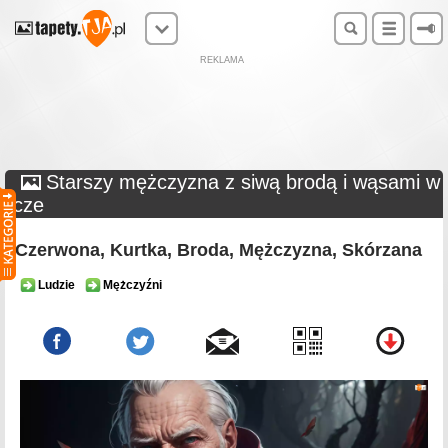
REKLAMA
Starszy mężczyzna z siwą brodą i wąsami w
cze
Czerwona, Kurtka, Broda, Mężczyzna, Skórzana
Ludzie
Mężczyźni