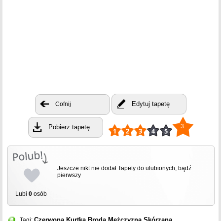
Edytuj tapetę
Cofnij
3
Pobierz tapetę
Jeszcze nikt nie dodał Tapety do ulubionych, bądź
pierwszy
Lubi
0
osób
Czerwona
Kurtka
Broda
Mężczyzna
Skórzana
Tagi: