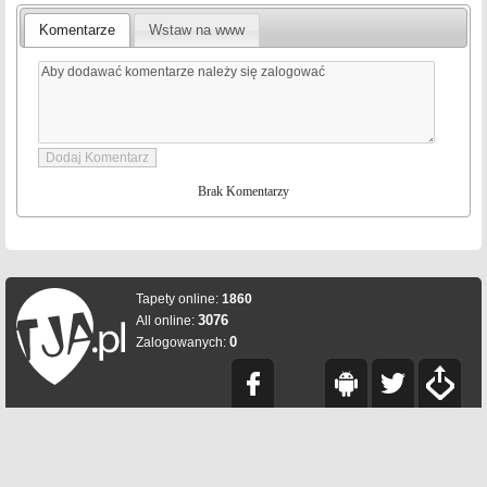
Komentarze
Wstaw na www
Brak Komentarzy
Tapety online:
1860
3076
All online:
0
Zalogowanych: