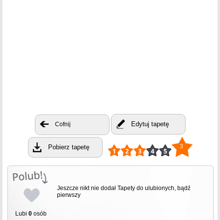
Edytuj tapetę
Cofnij
3
Pobierz tapetę
Jeszcze nikt nie dodał Tapety do ulubionych, bądź
pierwszy
Lubi
0
osób