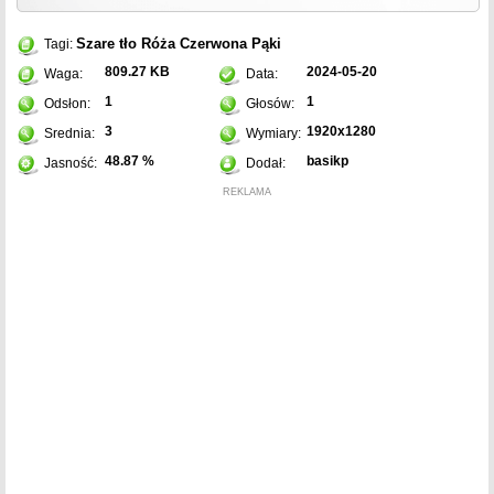
Szare tło
Róża
Czerwona
Pąki
Tagi:
809.27 KB
2024-05-20
Waga:
Data:
1
1
Odsłon:
Głosów:
3
1920x1280
Srednia:
Wymiary:
48.87 %
basikp
Jasność:
Dodał:
REKLAMA