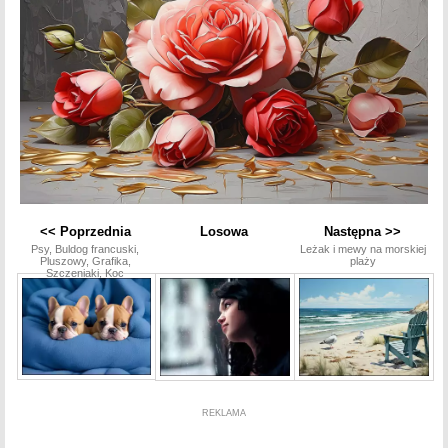
<< Poprzednia
Losowa
Następna >>
Psy, Buldog francuski,
Leżak i mewy na morskiej
Pluszowy, Grafika,
plaży
Szczeniaki, Koc
REKLAMA