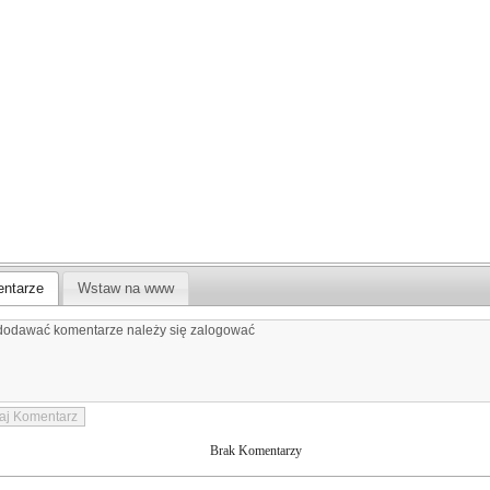
ntarze
Wstaw na www
Brak Komentarzy