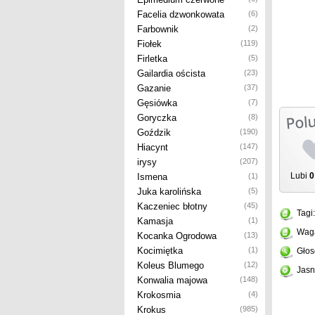
Facelia dzwonkowata
(6)
Farbownik
(2)
Fiołek
(119)
Firletka
(5)
Gailardia oścista
(23)
Gazanie
(37)
Gęsiówka
(7)
Goryczka
(8)
Goździk
(190)
Hiacynt
(147)
irysy
(207)
Lubi
0
Ismena
(1)
Juka karolińska
(5)
Kaczeniec błotny
(45)
Tagi
Kamasja
(1)
Wag
Kocanka Ogrodowa
(13)
Kocimiętka
(1)
Głos
Koleus Blumego
(12)
Jasn
Konwalia majowa
(148)
Krokosmia
(4)
Krokus
(985)