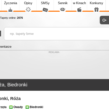
Życzenia
Opisy
SMSy
Sennik
w Kinach
Konkursy
apety online:
2076
entarze
REKLAMA
a, Biedronki
onki, Róża
rzęta
Owady
Biedronki