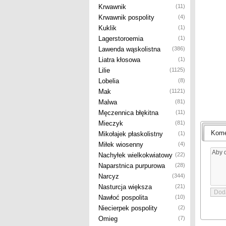
Krwawnik
(11)
Krwawnik pospolity
(4)
Kuklik
(1)
Lagerstoroemia
(1)
Lawenda wąskolistna
(386)
Liatra kłosowa
(1)
Lilie
(1125)
Lobelia
(8)
Mak
(1121)
Malwa
(81)
Męczennica błękitna
(11)
Mieczyk
(81)
Kome
Mikołajek płaskolistny
(1)
Miłek wiosenny
(4)
Nachyłek wielkokwiatowy
(22)
Naparstnica purpurowa
(28)
Narcyz
(344)
Nasturcja większa
(21)
Nawłoć pospolita
(10)
Niecierpek pospolity
(2)
Omieg
(7)