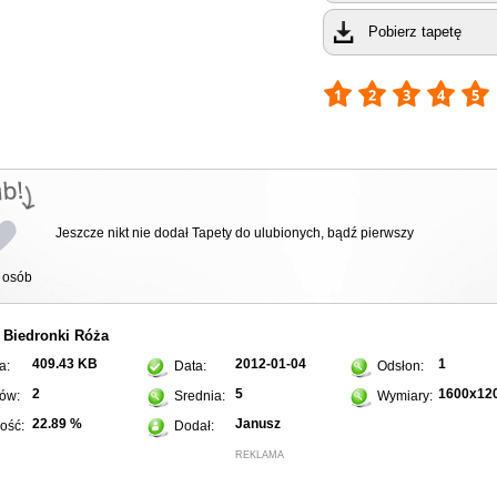
Pobierz tapetę
Jeszcze nikt nie dodał Tapety do ulubionych, bądź pierwszy
osób
Biedronki
Róża
:
409.43 KB
2012-01-04
1
a:
Data:
Odsłon:
2
5
1600x12
ów:
Srednia:
Wymiary:
22.89 %
Janusz
ość:
Dodał:
REKLAMA