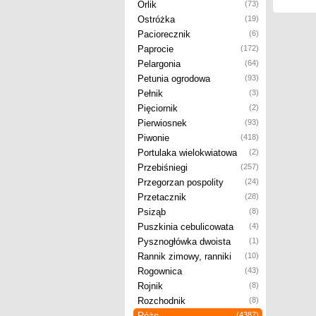
Orlik
(73)
Ostróżka
(19)
Paciorecznik
(6)
Paprocie
(172)
Pelargonia
(64)
Petunia ogrodowa
(93)
Pełnik
(3)
Pięciornik
(2)
Pierwiosnek
(93)
Piwonie
(418)
Portulaka wielokwiatowa
(2)
Przebiśniegi
(257)
Przegorzan pospolity
(24)
Przetacznik
(28)
Psiząb
(8)
Puszkinia cebulicowata
(4)
Pysznogłówka dwoista
(1)
Rannik zimowy, ranniki
(10)
Rogownica
(43)
Rojnik
(8)
Rozchodnik
(8)
Róże
(4387)