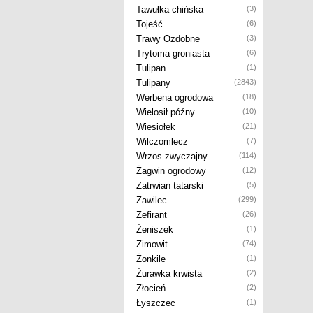
Tawułka chińska
(3)
Tojeść
(6)
Trawy Ozdobne
(3)
Trytoma groniasta
(6)
Tulipan
(1)
Tulipany
(2843)
Werbena ogrodowa
(18)
Wielosił późny
(10)
Wiesiołek
(21)
Wilczomlecz
(7)
Wrzos zwyczajny
(114)
Żagwin ogrodowy
(12)
Zatrwian tatarski
(5)
Zawilec
(299)
Zefirant
(26)
Żeniszek
(1)
Zimowit
(74)
Żonkile
(1)
Żurawka krwista
(2)
Złocień
(2)
Łyszczec
(1)