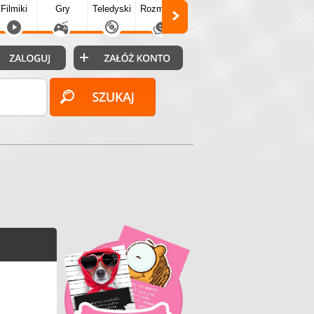
Filmiki
Gry
Teledyski
Rozmówki
Społecz.
Puzzle
Fo