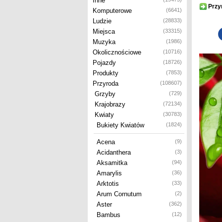
Inne
Przy
Komputerowe
(6641)
Ludzie
(28833)
Miejsca
(33315)
Muzyka
(1986)
Okolicznościowe
(10716)
Pojazdy
(18726)
Produkty
(7853)
Przyroda
(108607)
Grzyby
(729)
Krajobrazy
(72134)
Kwiaty
(30783)
Bukiety Kwiatów
(1824)
Acena
(9)
Acidanthera
(3)
Aksamitka
(94)
Amarylis
(36)
Arktotis
(33)
Arum Cornutum
(2)
Aster
(362)
Bambus
(12)