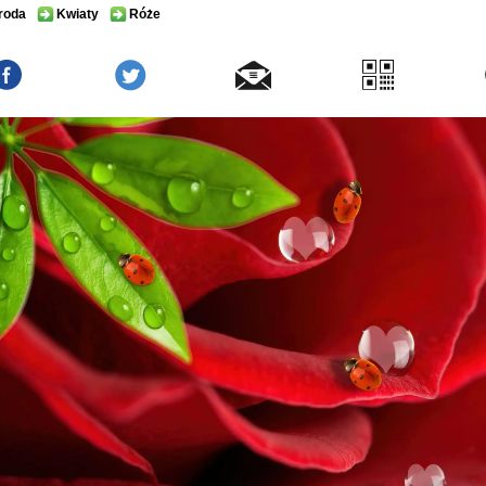
roda
Kwiaty
Róże