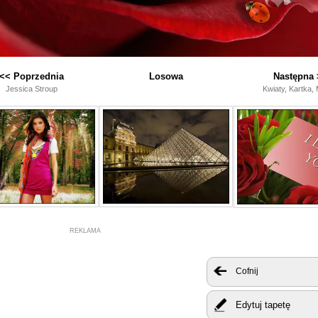
<< Poprzednia
Losowa
Następna 
Jessica Stroup
Kwiaty, Kartka, 
REKLAMA
Cofnij
Edytuj tapetę