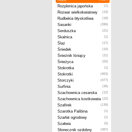
Rozplenica japońska
(1)
Rozwar wielkokwiatowy
(19)
Rudbekia błyskotliwa
(18)
Sasanki
(286)
Serduszka
(21)
Skalnica
(1)
Ślaz
(17)
Śniedek
(10)
Śnieżnik lśniący
(11)
Śnieżyca
(55)
Stokrotka
(1)
Stokrotki
(463)
Storczyki
(477)
Surfinia
(36)
Szachownica cesarska
(12)
Szachownica kostkowata
(22)
Szafirek
(139)
Szarotka Palibina
(1)
Szarłat ogrodowy
(1)
Szałwia
(5)
Słonecznik ozdobny
(387)