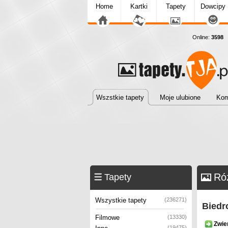
Home
Kartki
Tapety
Dowcipy
Online:
3598
T
Wszstkie tapety
Moje ulubione
Kom
Róż
Tapety
Wszystkie tapety
(236271)
Biedr
Filmowe
(13330)
Zwie
(19475)