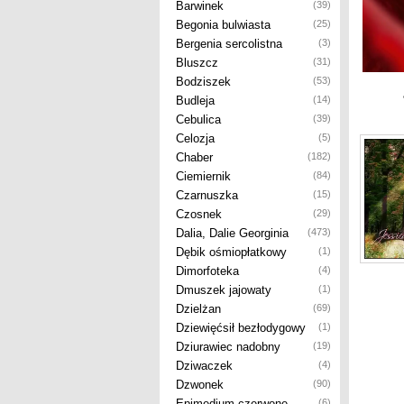
Barwinek
(39)
Begonia bulwiasta
(25)
Bergenia sercolistna
(3)
Bluszcz
(31)
Bodziszek
(53)
Budleja
(14)
Cebulica
(39)
Celozja
(5)
Chaber
(182)
Ciemiernik
(84)
Czarnuszka
(15)
Czosnek
(29)
Dalia, Dalie Georginia
(473)
Dębik ośmiopłatkowy
(1)
Dimorfoteka
(4)
Dmuszek jajowaty
(1)
Dzielżan
(69)
Dziewięćsił bezłodygowy
(1)
Dziurawiec nadobny
(19)
Dziwaczek
(4)
Dzwonek
(90)
Epimedium czerwone
(6)