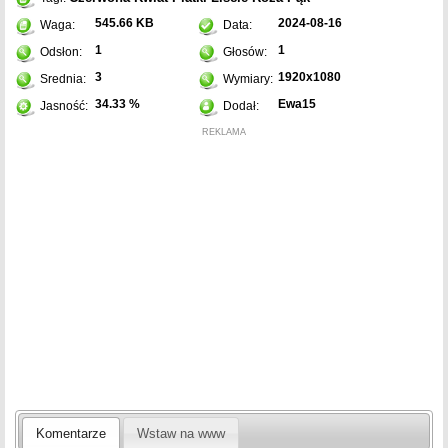
545.66 KB
2024-08-16
Waga:
Data:
1
1
Odsłon:
Głosów:
3
1920x1080
Srednia:
Wymiary:
34.33 %
Ewa15
Jasność:
Dodał:
REKLAMA
Komentarze
Wstaw na www