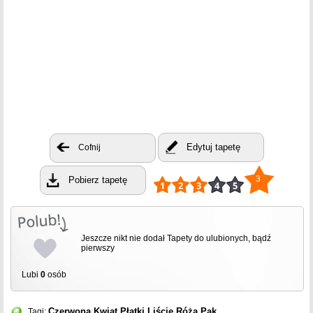
Edytuj tapetę
Cofnij
3
Pobierz tapetę
Jeszcze nikt nie dodał Tapety do ulubionych, bądź
pierwszy
Lubi
0
osób
Czerwona
Kwiat
Płatki
Liście
Róża
Pąk
Tagi: