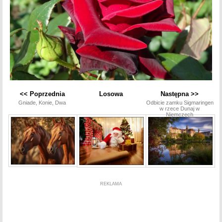
<< Poprzednia
Losowa
Następna >>
Gniade, Konie, Dwa
Odbicie zamku Sigmaringen
w rzece Dunaj w
Niemczech
REKLAMA