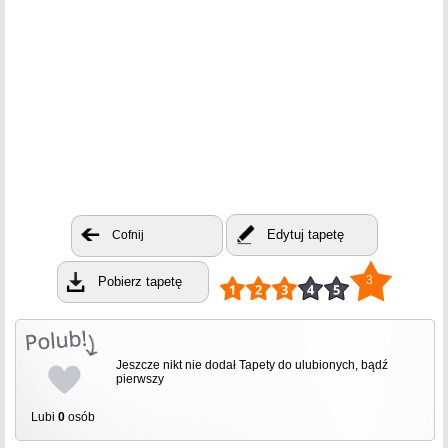
Edytuj tapetę
Cofnij
3
Pobierz tapetę
Jeszcze nikt nie dodał Tapety do ulubionych, bądź
pierwszy
Lubi
0
osób