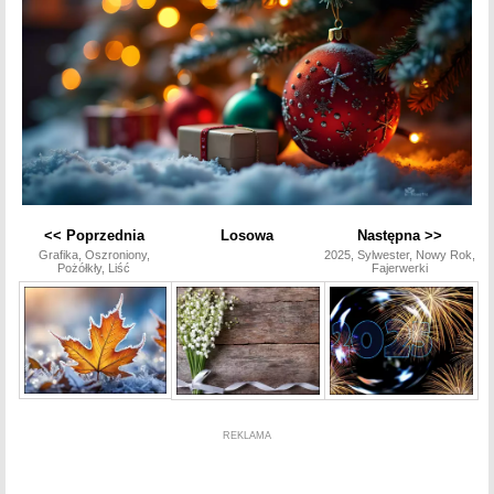
<< Poprzednia
Losowa
Następna >>
Grafika, Oszroniony,
2025, Sylwester, Nowy Rok,
Pożółkły, Liść
Fajerwerki
REKLAMA