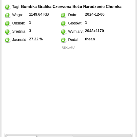
Bombka
Grafika
Czerwona
Boże Narodzenie
Choinka
Tagi:
1149.64 KB
2024-12-06
Waga:
Data:
1
1
Odsłon:
Głosów:
3
2048x1170
Srednia:
Wymiary:
27.22 %
thean
Jasność:
Dodał:
REKLAMA