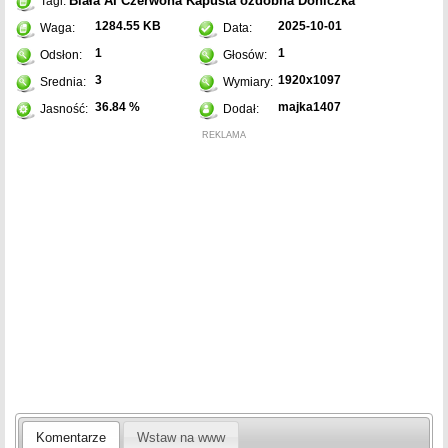
Biała
AI
Czerwona
Kapusta ozdobna
Doniczka
Tagi:
1284.55 KB
2025-10-01
Waga:
Data:
1
1
Odsłon:
Głosów:
3
1920x1097
Srednia:
Wymiary:
36.84 %
majka1407
Jasność:
Dodał:
REKLAMA
Komentarze
Wstaw na www