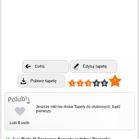
Edytuj tapetę
Cofnij
3
Pobierz tapetę
Jeszcze nikt nie dodał Tapety do ulubionych, bądź
pierwszy
Lubi
0
osób