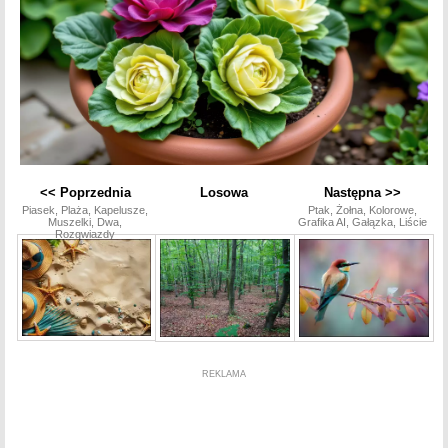
<< Poprzednia
Losowa
Następna >>
Piasek, Plaża, Kapelusze,
Ptak, Żołna, Kolorowe,
Muszelki, Dwa,
Grafika AI, Gałązka, Liście
Rozgwiazdy
REKLAMA