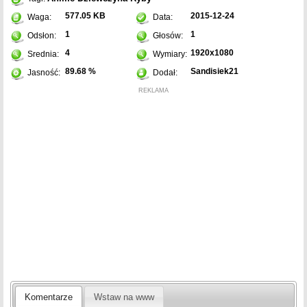
577.05 KB
2015-12-24
Waga:
Data:
1
1
Odsłon:
Głosów:
4
1920x1080
Srednia:
Wymiary:
89.68 %
Sandisiek21
Jasność:
Dodał:
REKLAMA
Komentarze
Wstaw na www