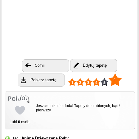
Edytuj tapetę
Cofnij
4
Pobierz tapetę
Jeszcze nikt nie dodał Tapety do ulubionych, bądź
pierwszy
Lubi
0
osób
Anime
Dziewczyna
Ryby
Tagi: