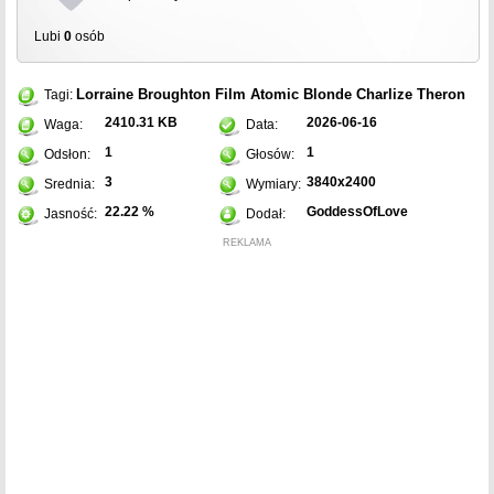
Lubi
0
osób
Lorraine Broughton
Film
Atomic Blonde
Charlize Theron
Tagi:
2410.31 KB
2026-06-16
Waga:
Data:
1
1
Odsłon:
Głosów:
3
3840x2400
Srednia:
Wymiary:
22.22 %
GoddessOfLove
Jasność:
Dodał:
REKLAMA