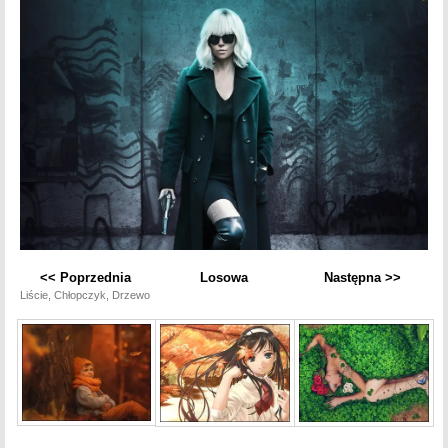
<< Poprzednia
Losowa
Następna >>
Liście, Chłopczyk, Drzewo