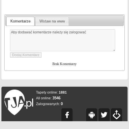
Komentarze
Wstaw na www
Brak Komentarzy
Tapety online:
1881
3546
All online:
0
Zalogowanych: