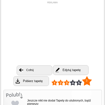
REKLAMA
Edytuj tapetę
Cofnij
3
Pobierz tapetę
Jeszcze nikt nie dodał Tapety do ulubionych, bądź
pierwszy