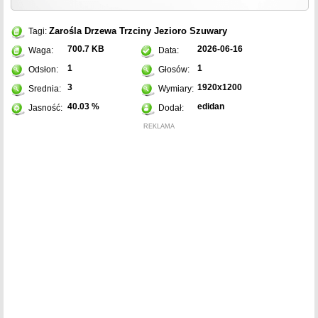
Zarośla
Drzewa
Trzciny
Jezioro
Szuwary
Tagi:
700.7 KB
2026-06-16
Waga:
Data:
1
1
Odsłon:
Głosów:
3
1920x1200
Srednia:
Wymiary:
40.03 %
edidan
Jasność:
Dodał:
REKLAMA