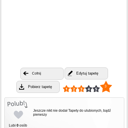
Edytuj tapetę
Cofnij
3
Pobierz tapetę
Jeszcze nikt nie dodał Tapety do ulubionych, bądź
pierwszy
Lubi
0
osób