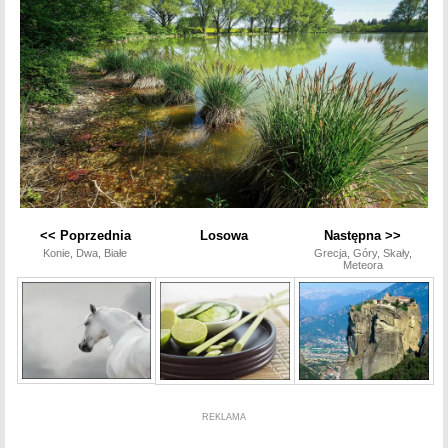
<< Poprzednia
Losowa
Następna >>
Konie, Dwa, Białe
Grecja, Góry, Skały,
Meteora
REKLAMA